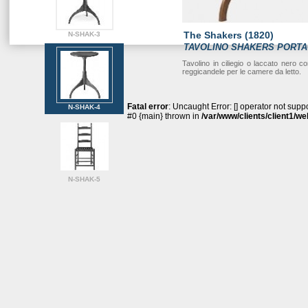
The Shakers (1820)
N-SHAK-3
TAVOLINO SHAKERS PORT
Tavolino in ciliegio o laccato nero 
reggicandele per le camere da letto.
Fatal error
: Uncaught Error: [] operator not sup
N-SHAK-4
#0 {main} thrown in
/var/www/clients/client1/
N-SHAK-5
N-SHAK-6