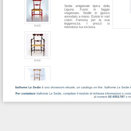
Sedia artigianale tipica della
Liguria. Fusto in faggio
stagionato. Sedile in giunco
annodato a mano. Esiste in vari
colori. Famosa per la sua
leggerezza. I prezzi si
H-03
intendono iva esclusa.
H-04
Italhome Le Sedie
è uno showroom virtuale, un catalogo on line. Italhome Le Sedie 
Per contattare
Italhome Le Sedie, compilare il
modulo di richiesta informazioni
o conta
H-05
al numero
02 6551787
o in
H-06