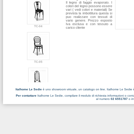
Il legno di faggio evaporato. I
colori del legno possono essere
vari ( vedi colori e materiali) Se
prevista la imbottitura questa si
puo realizzare con tessuti di
vario genere. Prezzo esposto
Iva esclusa e con tessuto a
TC-04
carico cliente
TC-05
Italhome Le Sedie
è uno showroom virtuale, un catalogo on line. Italhome Le Sedie 
Per contattare
Italhome Le Sedie, compilare il
modulo di richiesta informazioni
o conta
TC-06
al numero
02 6551787
o in
TC-08