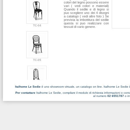
colori del legno possono essere
vari ( vedi colori e materiali)
Quando il sedile e di legno si
puo scegliere uno dei 4 disegni
a catalogo ( vedi altre foto ) Se
prevista la imbottitura del sedile
questa si puo realizzare con
TC-04
tessuti di vario genere.
TC-05
Italhome Le Sedie
è uno showroom virtuale, un catalogo on line. Italhome Le Sedie 
Per contattare
Italhome Le Sedie, compilare il
modulo di richiesta informazioni
o conta
TC-06
al numero
02 6551787
o in
TC-08