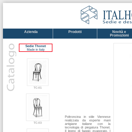
Azienda
Prodotti
Novità e
Promozioni
Sedie Thonet
Made in Italy
TC-01
Poltroncina in stile Viennese
realizzata da esperte mani
TC-03
artigiane italiane con la
tecnologia di piegatura Thonet.
Il legno di faggio evaporato. I