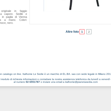
originale in faggio
 a vapore. Sedile e
e in paglia di Vienna
ata a mano. Colori:
 noce, nero.
Altre foto
1
2
n catalogo on line. Italhome Le Sedie è un marchio di EL.BA. sas con sede legale in Milano 20
l
modulo di richiesta informazioni
o contattare la nostra assistenza telefonica da lunedì a venerdì 
al numero
02 6551787
o inviare una email a
italhome@pianetasedia.com