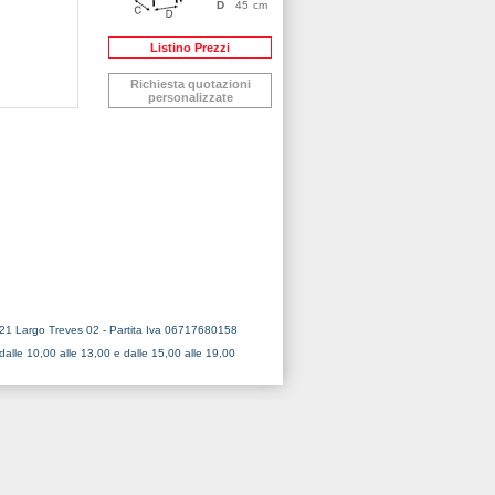
D
45
cm
Listino Prezzi
Richiesta quotazioni
personalizzate
121 Largo Treves 02 - Partita Iva 06717680158
dalle 10,00 alle 13,00 e dalle 15,00 alle 19,00