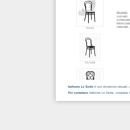
Modello 
curvato
schienal
intrecci
naturale,
TO-03
TO-03B
Italhome Le Sedie
è uno showroom virtuale, u
Per contattare
Italhome Le Sedie, compilare i
TO-04
TO-05