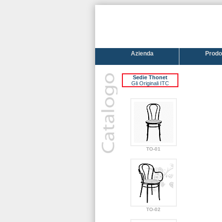
Azienda
Prodot
Sedie Thonet
Gli Originali ITC
TO-01
TO-02