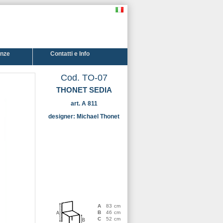
enze
Contatti e Info
Cod. TO-07
THONET SEDIA
art. A 811
designer:
Michael Thonet
A
83
cm
B
46
cm
C
52
cm