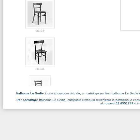
BL-02
BL-03
Italhome Le Sedie
è uno showroom virtuale, un catalogo on line. Italhome Le Sedie 
Per contattare
Italhome Le Sedie, compilare il
modulo di richiesta informazioni
o conta
al numero
02 6551787
o in
BL-04