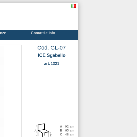
enze
Contatti e Info
Cod. GL-07
ICE Sgabello
art. 1321
A
92
cm
B
65
cm
C
48
cm