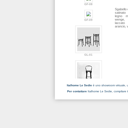
GF-08
Sgabello 
satinato
legno mu
wenge, n
GF-09
laccato 
arancio, 
GL-01
Italhome Le Sedie
è uno showroom virtuale, u
GL-02
Per contattare
Italhome Le Sedie, compilare i
GL-03