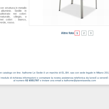
con struttura in metallo
 alluminio. Sedile in
ltistrato nei colori:
aturale, ciliegio, o
nei colori : bianco,
verde, rosso.
Altre foto
1
2
3
n catalogo on line. Italhome Le Sedie è un marchio di EL.BA. sas con sede legale in Milano 20
l
modulo di richiesta informazioni
o contattare la nostra assistenza telefonica da lunedì a venerdì 
al numero
02 6551787
o inviare una email a
italhome@pianetasedia.com