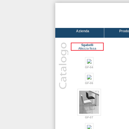
Azienda
Prodot
Sgabelli
Altezza fissa
GF-04
GF-06
GF-07