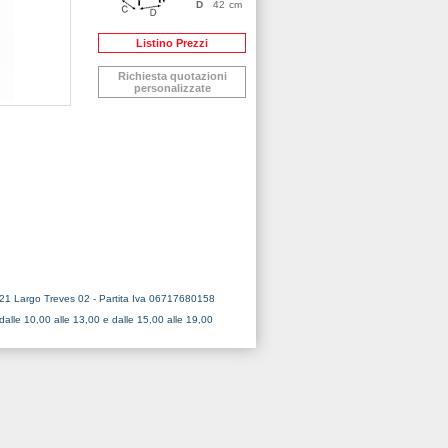
D
42
cm
Listino Prezzi
Richiesta quotazioni
personalizzate
121 Largo Treves 02 - Partita Iva 06717680158
dalle 10,00 alle 13,00 e dalle 15,00 alle 19,00