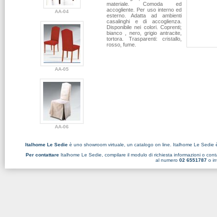
materiale. Comoda ed
accogliente. Per uso interno ed
AA-04
esterno. Adatta ad ambienti
casalinghi e di accoglienza.
Disponibile nei colori. Coprenti;
bianco , nero, grigio antracite,
tortora. Trasparenti: cristallo,
rosso, fume.
AA-05
AA-06
Italhome Le Sedie
è uno showroom virtuale, un catalogo on line. Italhome Le Sedie 
Per contattare
Italhome Le Sedie, compilare il
modulo di richiesta informazioni
o conta
al numero
02 6551787
o in
AA-07