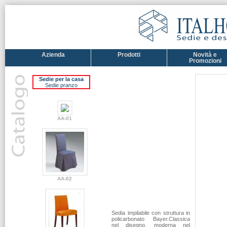
Azienda
Prodotti
Novità e
Promozioni
Sedie per la casa
Sedie pranzo
AA-01
AA-02
Sedia impilabile con struttura in
policarbonato Bayer.Classica
nel disegno, moderna nel